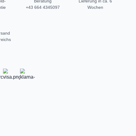
ld-
Beratung
Lieferung in ca. 6
tie
+43 664 4345097
Wochen
rsand
reichs