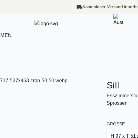
Kostenloser Versand innerha
HMEN
Sill
Esszimmerstuh
Sprossen
GRÖSSE
H 97 x T 51 