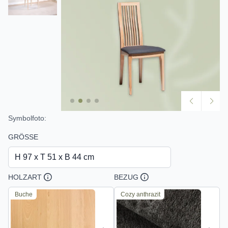
Symbolfoto:
GRÖSSE
H 97 x T 51 x B 44 cm
HOLZART
BEZUG
Buche
Cozy anthrazit