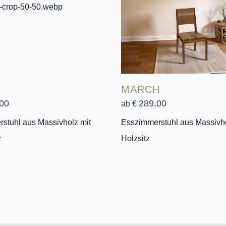
MARCH
00
289,00
ab €
stuhl aus Massivholz mit
Esszimmerstuhl aus Massivho
z
Holzsitz