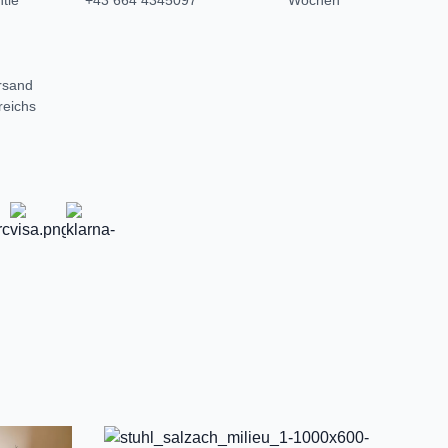
tie
+43 664 4345097
Wochen
rsand
reichs