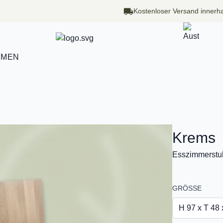
Kostenloser Versand innerha
HMEN
Krems
Esszimmerstuh
GRÖSSE
H 97 x T 48 