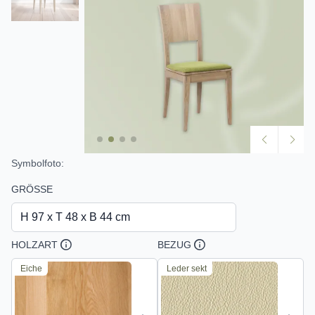
Symbolfoto:
GRÖSSE
H 97 x T 48 x B 44 cm
HOLZART
BEZUG
Eiche
Leder sekt