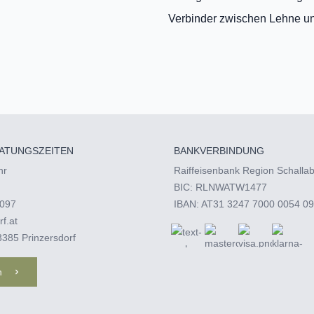
Verbinder zwischen Lehne 
ATUNGSZEITEN
BANKVERBINDUNG
hr
Raiffeisenbank Region Schalla
BIC: RLNWATW1477
097‬
IBAN: AT31 3247 7000 0054 0
rf.at
3385 Prinzersdorf
n