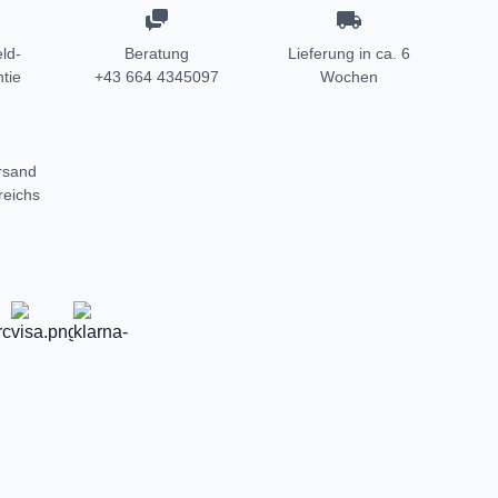
ld-
Beratung
Lieferung in ca. 6
tie
+43 664 4345097
Wochen
rsand
reichs