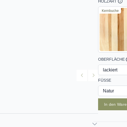
HOLZART
Kernbuche
OBERFLÄCHE
FÜSSE
In den War