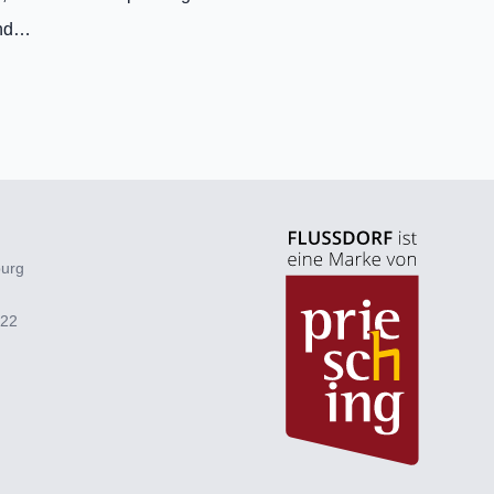
und…
burg
922