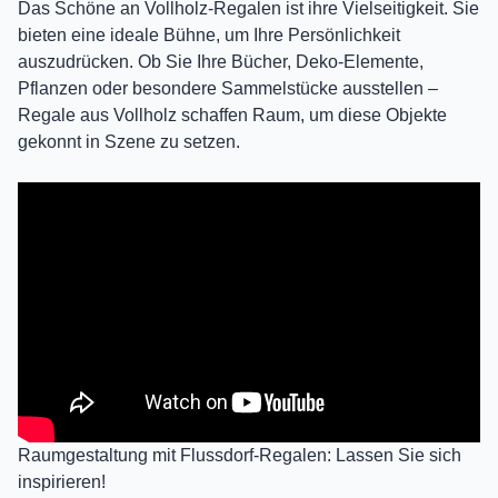
Das Schöne an Vollholz-Regalen ist ihre Vielseitigkeit. Sie
bieten eine ideale Bühne, um Ihre Persönlichkeit
auszudrücken. Ob Sie Ihre Bücher, Deko-Elemente,
Pflanzen oder besondere Sammelstücke ausstellen –
Regale aus Vollholz schaffen Raum, um diese Objekte
gekonnt in Szene zu setzen.
Raumgestaltung mit Flussdorf-Regalen: Lassen Sie sich
inspirieren!