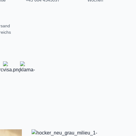
tie
+43 664 4345097
Wochen
rsand
reichs