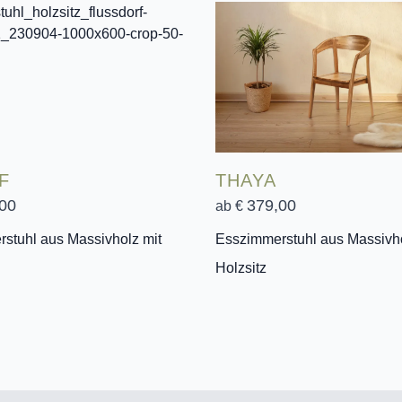
F
THAYA
00
379,00
ab €
stuhl aus Massivholz mit
Esszimmerstuhl aus Massivho
Holzsitz