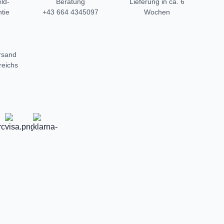
ld-
Beratung
Lieferung in ca. 6
tie
+43 664 4345097
Wochen
rsand
reichs