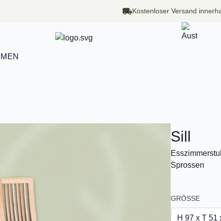
Kostenloser Versand innerha
HMEN
Sill
Esszimmerstuh
Sprossen
GRÖSSE
H 97 x T 51 