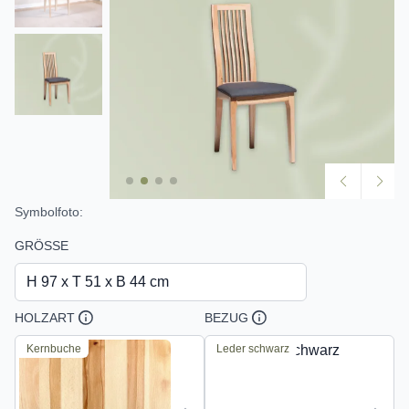
Symbolfoto:
GRÖSSE
H 97 x T 51 x B 44 cm
HOLZART
BEZUG
Kernbuche
Leder schwarz