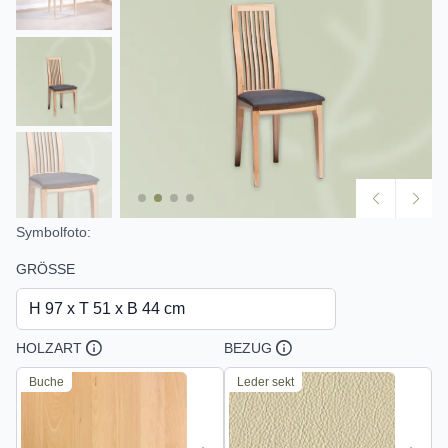
Symbolfoto:
GRÖSSE
H 97 x T 51 x B 44 cm
HOLZART
BEZUG
Buche
Leder sekt