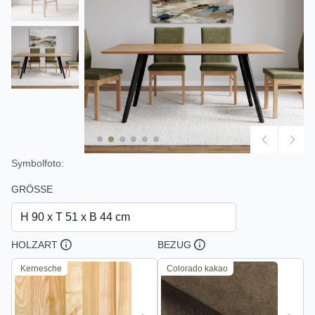
Symbolfoto:
GRÖSSE
H 90 x T 51 x B 44 cm
HOLZART
BEZUG
Kernesche
Colorado kakao