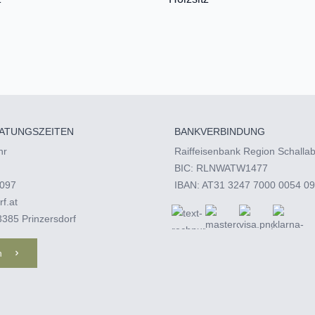
ATUNGSZEITEN
BANKVERBINDUNG
hr
Raiffeisenbank Region Schalla
BIC: RLNWATW1477
097‬
IBAN: AT31 3247 7000 0054 0
rf.at
3385 Prinzersdorf
n