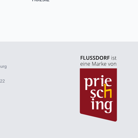
burg
922