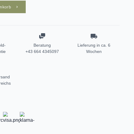
enkorb
ld-
Beratung
Lieferung in ca. 6
tie
+43 664 4345097
Wochen
rsand
reichs