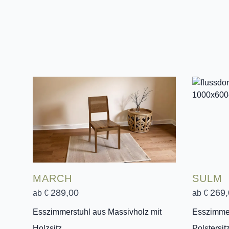
MARCH
SULM
289,00
269,
ab €
ab €
Esszimmerstuhl aus Massivholz mit
Esszimmer
Holzsitz
Polstersit