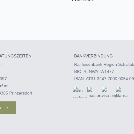
ATUNGSZEITEN
BANKVERBINDUNG
hr
Raiffeisenbank Region Schalla
BIC: RLNWATW1477
097‬
IBAN: AT31 3247 7000 0054 0
rf.at
3385 Prinzersdorf
n