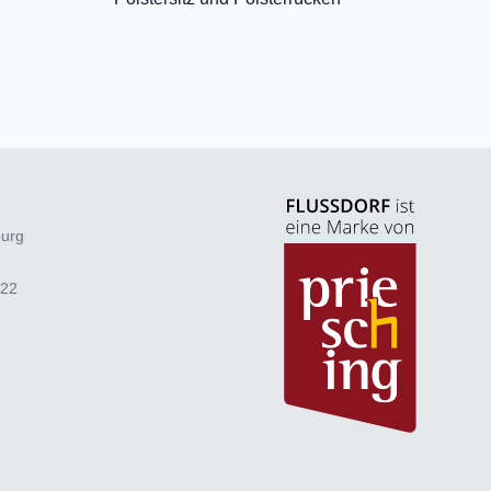
burg
922