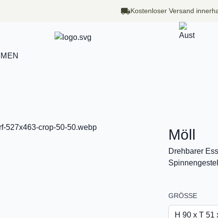
Kostenloser Versand innerha
HMEN
Möll
Drehbarer Ess
Spinnengestel
GRÖSSE
H 90 x T 51 