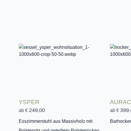
YSPER
AURA
249,00
399,
ab €
ab €
Esszimmerstuhl aus Massivholz mit
Barhocker 
Polstersitz und geteiltem Polsterrücken