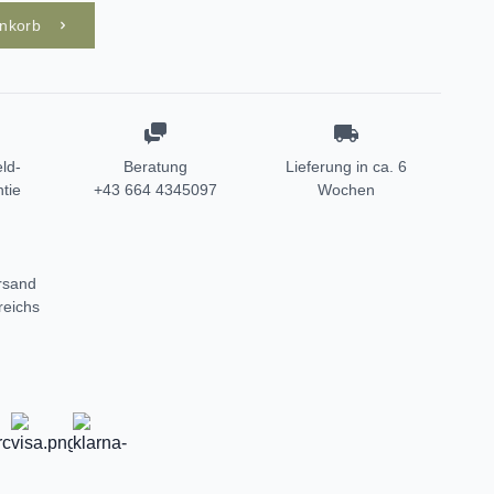
enkorb
ld-
Beratung
Lieferung in ca. 6
tie
+43 664 4345097
Wochen
rsand
reichs