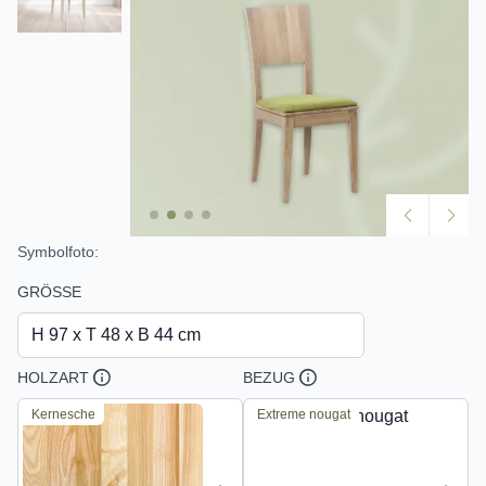
Symbolfoto:
GRÖSSE
H 97 x T 48 x B 44 cm
HOLZART
BEZUG
Kernesche
Extreme nougat