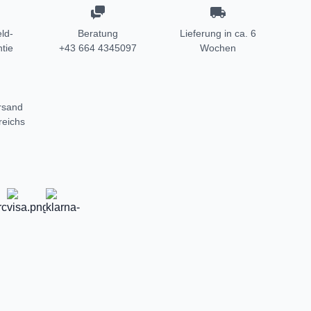
ld-
Beratung
Lieferung in ca. 6
tie
+43 664 4345097
Wochen
rsand
reichs